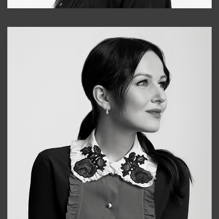
Tonya
+998931718866