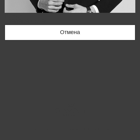
Bobur
+998909166696
Отмена
Вы удалили товар из корзины