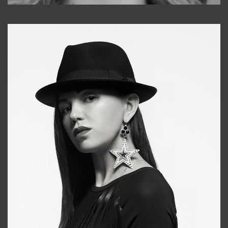
Galya
+998911648651