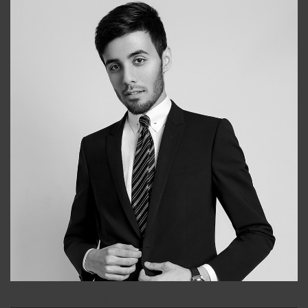
Bobur
+998909166696