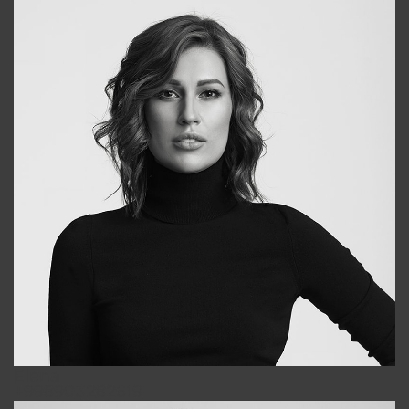
Elena
+998903282619