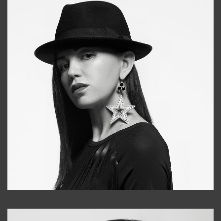
Tonya
+998931718866