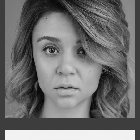
Galya
+998911648651