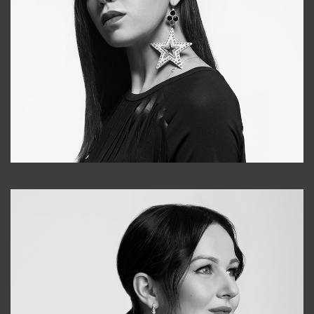
Tonya
+998931718866