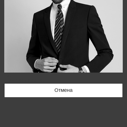
Bobur
+998909166696
Отмена