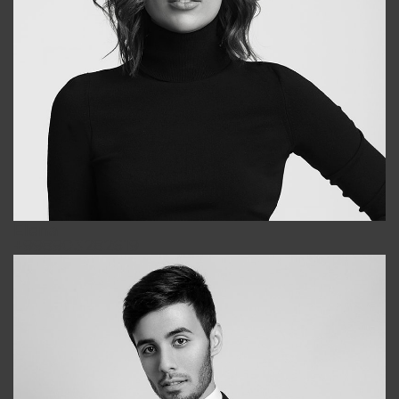
Elena
+998903282619