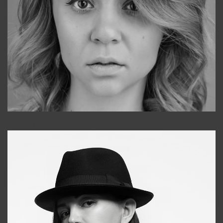
Galya
+998911648651