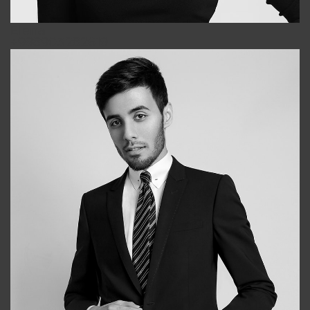
Elena
+998903282619