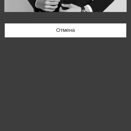
Bobur
+998909166696
Отмена
Вы удалили товар из корзины