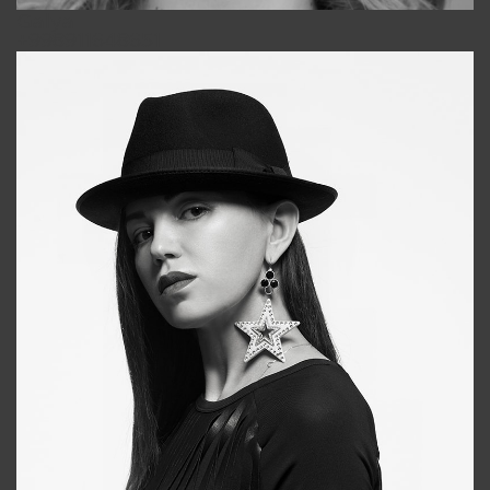
Galya
+998911648651