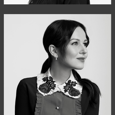
Tonya
+998931718866