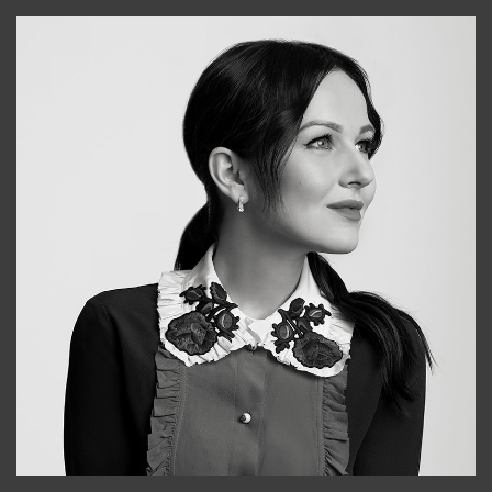
+998931718866
Alena