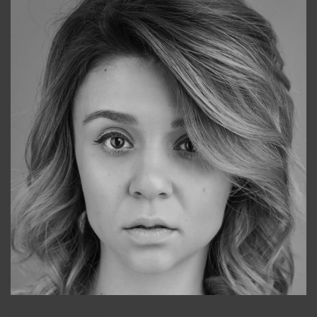
Galya
+998911648651