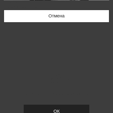
Bobur
+998909166696
Отмена
Вы удалили товар из корзины
ОК