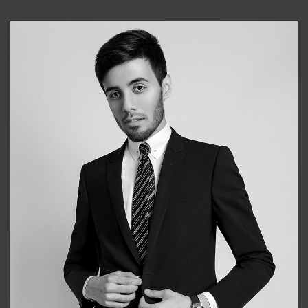
Elena
+998903282619