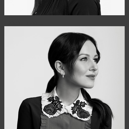
Tonya
+998931718866