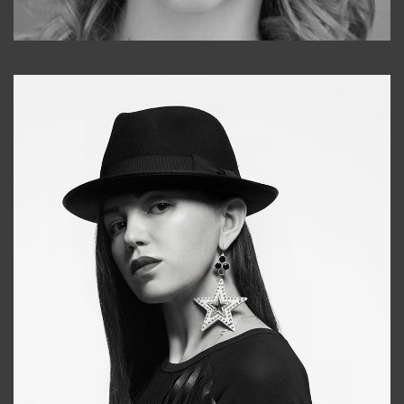
Galya
+998911648651