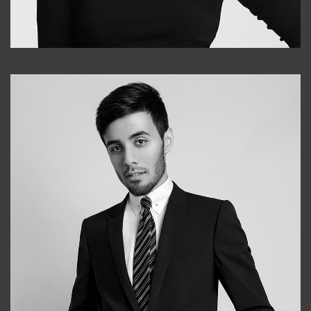
Elena
+998903282619