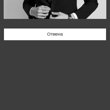
Bobur
+998909166696
Отмена