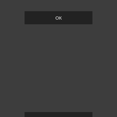
Вы удалили товар из корзины
ОК
Пожалуйста, установите размер