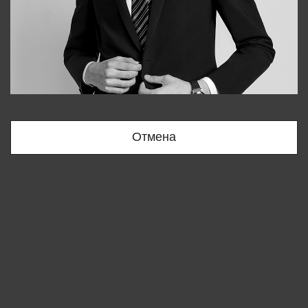
Bobur
+998909166696
Отмена