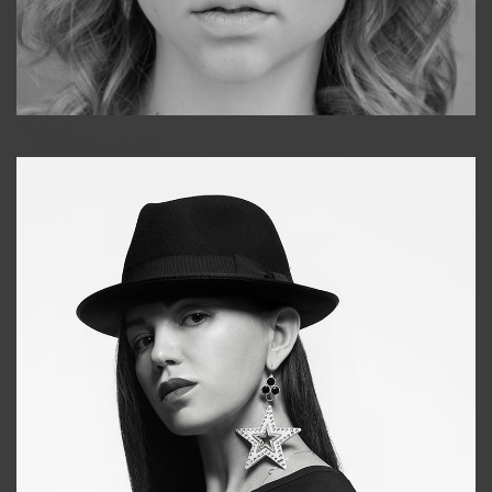
Galya
+998911648651