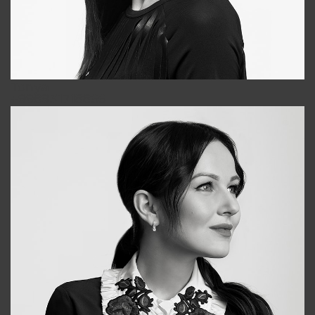
Tonya
+998931718866