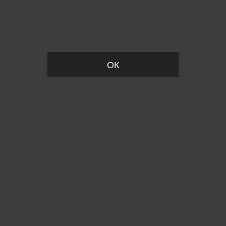
Вы удалили товар из корзины
ОК
Пожалуйста, установите размер