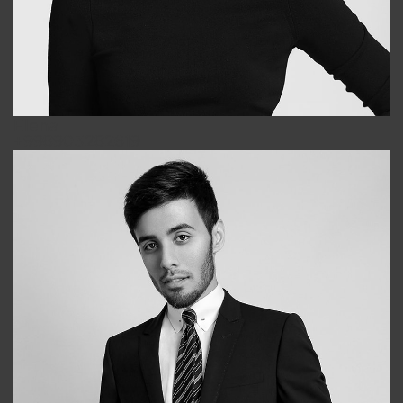
Elena
+998903282619