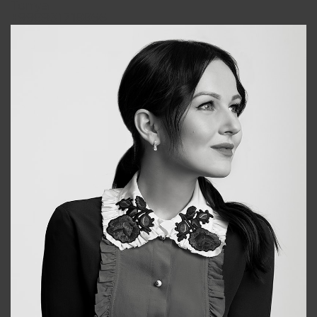
Tonya
+998931718866