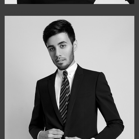
Elena
+998903282619