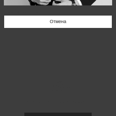
Bobur
+998909166696
Отмена
Вы удалили товар из корзины