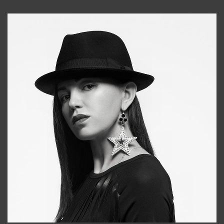
Galya
+998911648651