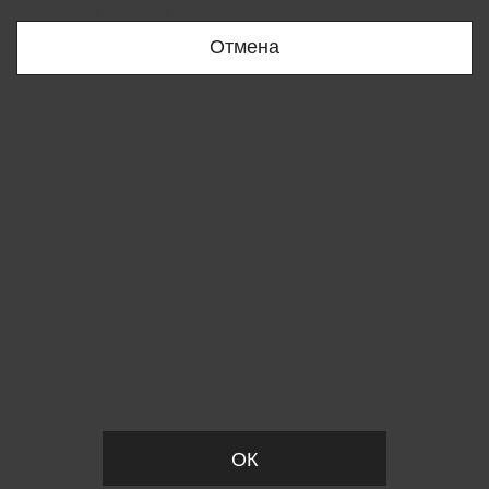
+998909166696
Отмена
Вы удалили товар из корзины
ОК