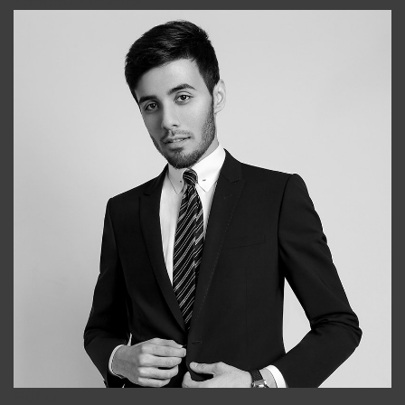
+998903282619
Bobur