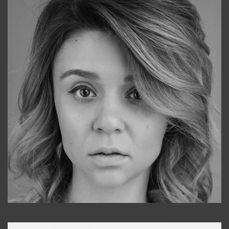
Galya
+998911648651