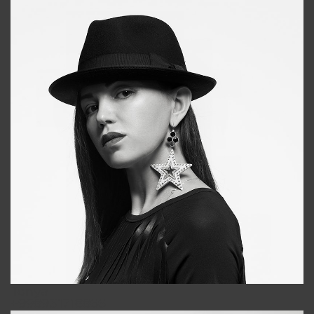
Tonya
+998931718866