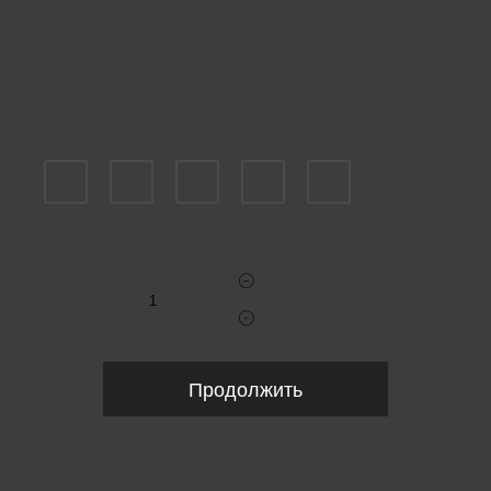
Пожалуйста, выберите размер INT
8
12
12
14
16
Укажите количество
Продолжить