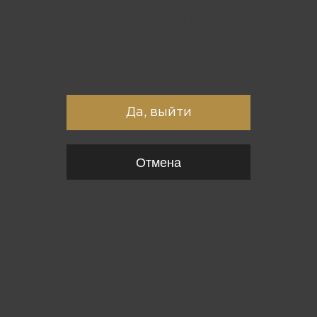
Вы точно хотите выйти?
Да, выйти
Отмена
{*
*}