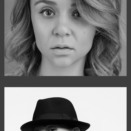
Galya
+998911648651