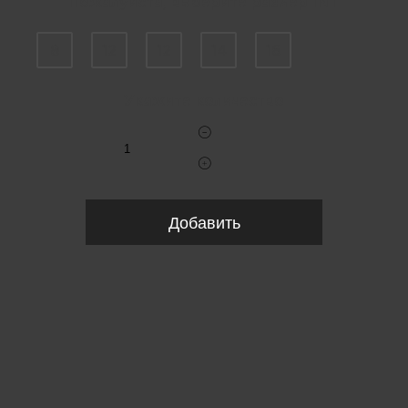
Пожалуйста, выберите размер INT
8
12
12
14
16
Укажите количество
Добавить