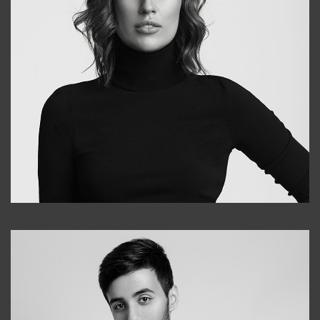
Elena
+998903282619