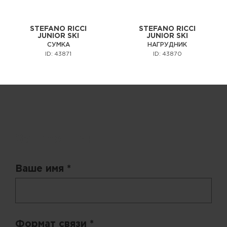
STEFANO RICCI
STEFANO RICCI
JUNIOR SKI
JUNIOR SKI
СУМКА
НАГРУДНИК
ID: 43871
ID: 43870
Запрос цены
Ваше имя *
Формат связи *