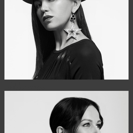
Tonya
+998931718866