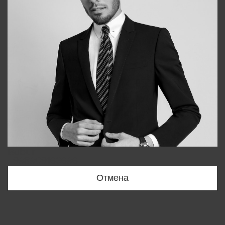
Bobur
+998909166696
Отмена