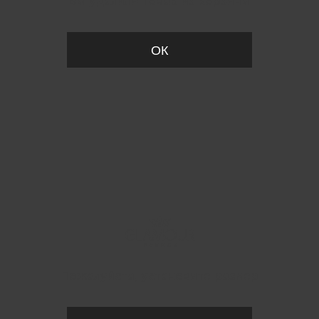
Вы удалили товар из корзины
ОК
Пожалуйста, установите размер