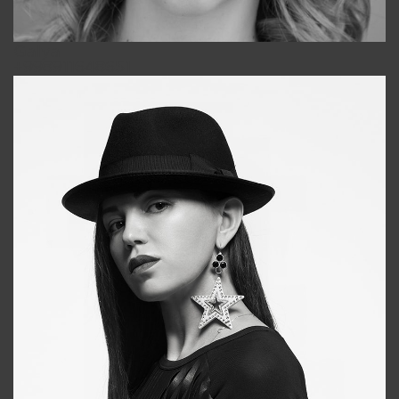
Galya
+998911648651