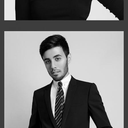
Elena
+998903282619