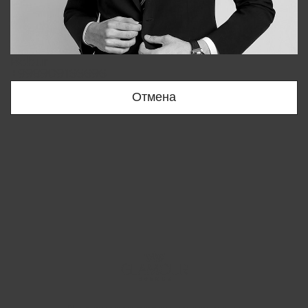
Bobur
+998909166696
Отмена