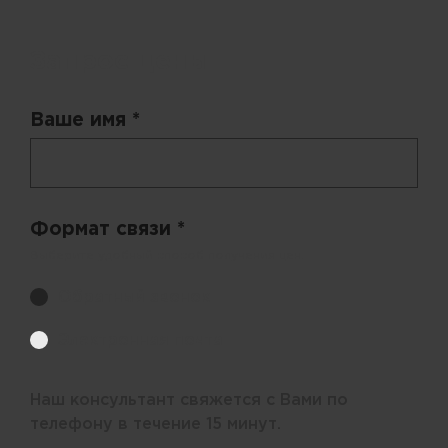
Запрос цены
Ваше имя *
Формат связи *
Выберите удобный способ получения цен.
Обратный звонок
Электронная почта
Наш консультант свяжется с Вами по
телефону в течение 15 минут.