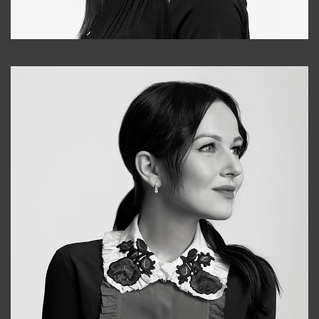
Tonya
+998931718866