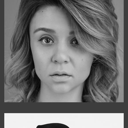
Galya
+998911648651