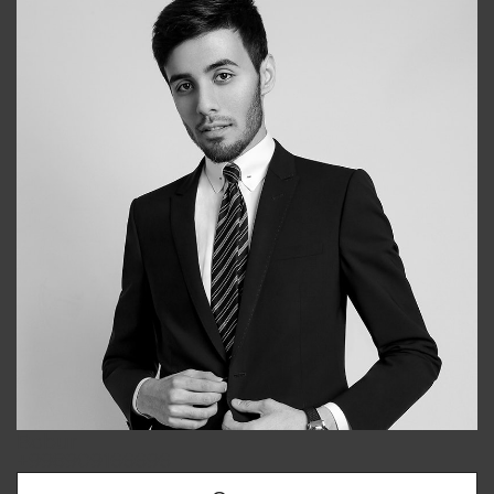
Bobur
+998909166696