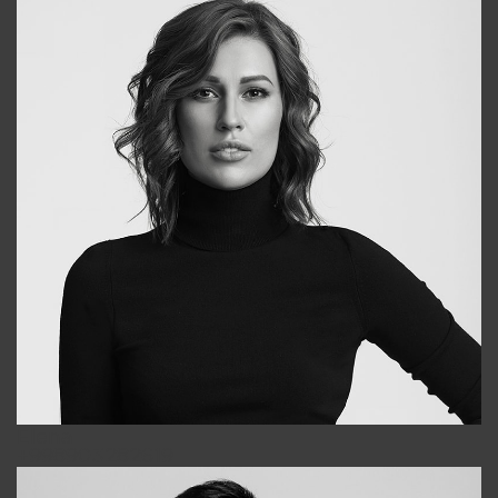
Elena
+998903282619