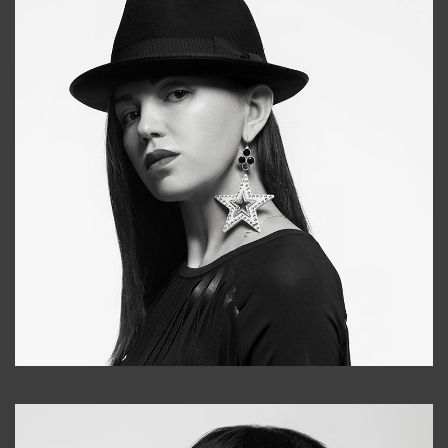
Tonya
+998931718866