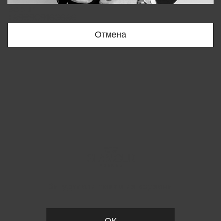
Bobur
+998909166696
Отмена
Вы удалили товар из корзины
ОК