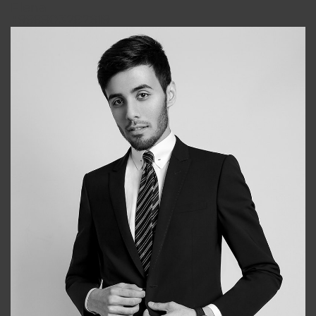
Elena
+998903282619