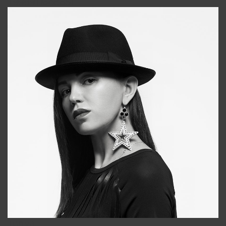
+998911648651
Tonya