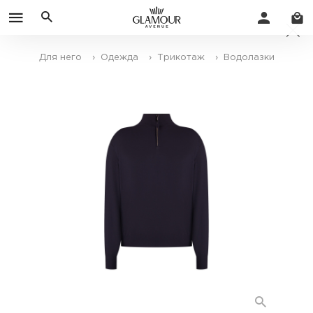
Для него
› Одежда
› Трикотаж
› Водолазки