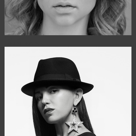
Galya
+998911648651