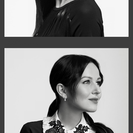
Tonya
+998931718866