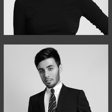
Elena
+998903282619