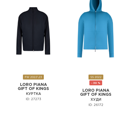
FW 2022\23
SS 2022
- 30 %
LORO PIANA
GIFT OF KINGS
LORO PIANA
КУРТКА
GIFT OF KINGS
ID: 27273
ХУДИ
ID: 26172