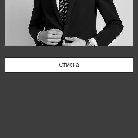
Bobur
+998909166696
Отмена