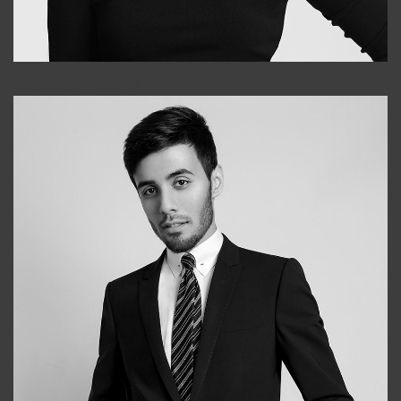
Elena
+998903282619