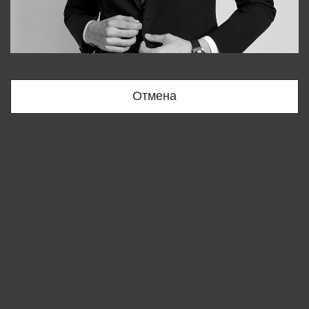
Bobur
+998909166696
Отмена