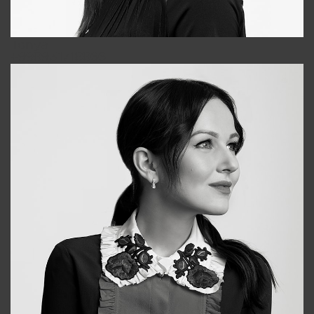
Tonya
+998931718866