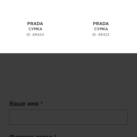
PRADA
PRADA
СУМКА
СУМКА
ID: 48424
ID: 48423
Запрос цены
Ваше имя *