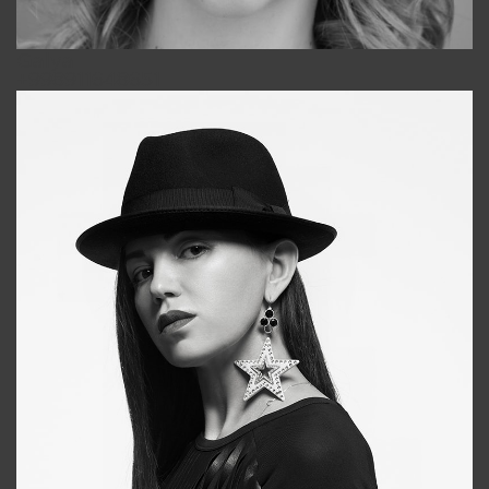
Galya
+998911648651