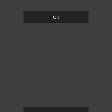
Вы удалили товар из корзины
ОК
Пожалуйста, установите размер