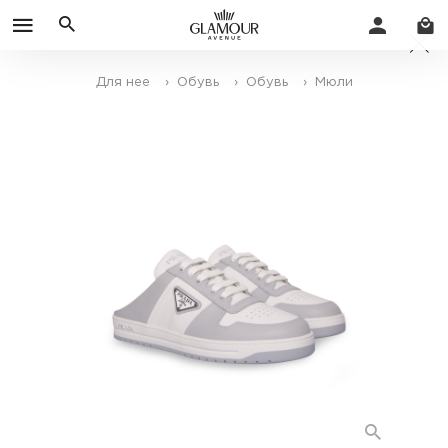
Для нее
› Обувь
› Обувь
› Мюли