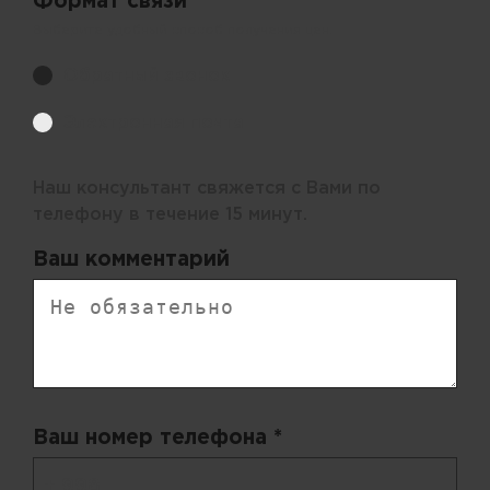
Формат связи *
Выберите удобный способ получения цен.
Обратный звонок
Электронная почта
Наш консультант свяжется с Вами по
телефону в течение 15 минут.
Ваш комментарий
Ваш номер телефона *
+ 998