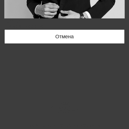
Bobur
+998909166696
Отмена
Вы удалили товар из корзины