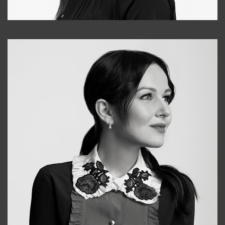
Tonya
+998931718866