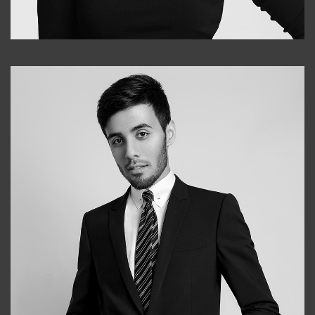
Elena
+998903282619