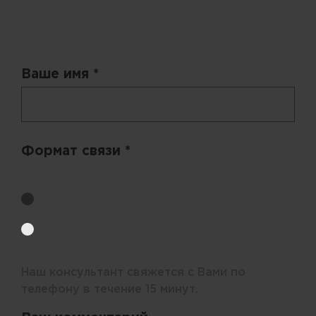
Запрос цены
Ваше имя *
Формат связи *
Выберите удобный способ получения цен.
Обратный звонок
Электронная почта
Наш консультант свяжется с Вами по
телефону в течение 15 минут.