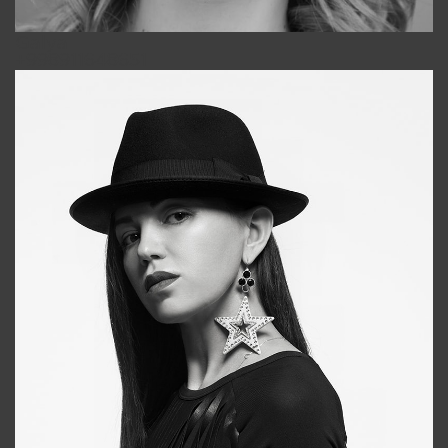
Galya
+998911648651