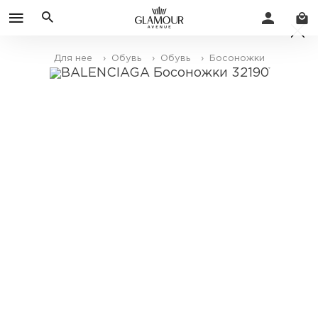
Для нее
› Обувь
› Обувь
› Босоножки