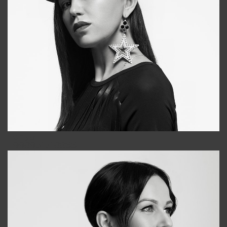
Tonya
+998931718866