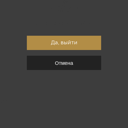
Вы точно хотите выйти?
Да, выйти
Отмена
{*
*}