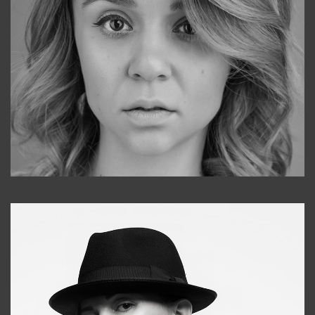
Galya
+998911648651