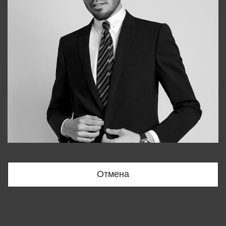
Bobur
+998909166696
Отмена