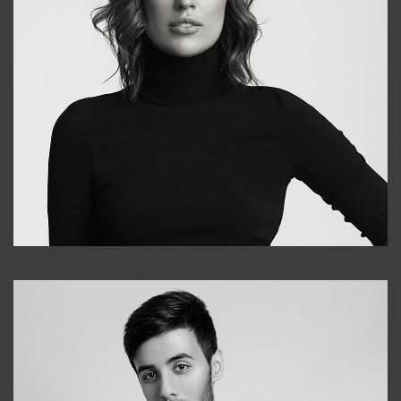
Elena
+998903282619