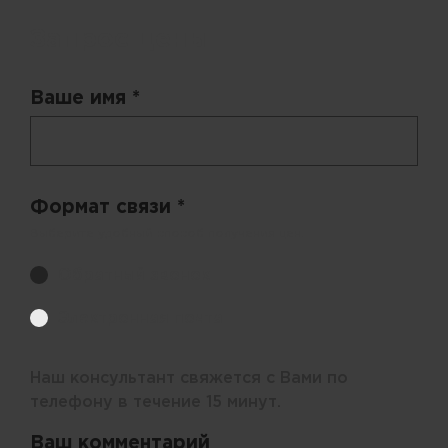
Запрос цены
Ваше имя *
Формат связи *
Выберите удобный способ получения цен.
Обратный звонок
Электронная почта
Наш консультант свяжется с Вами по
телефону в течение 15 минут.
Ваш комментарий