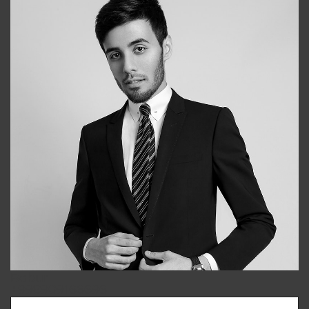
Bobur
+998909166696