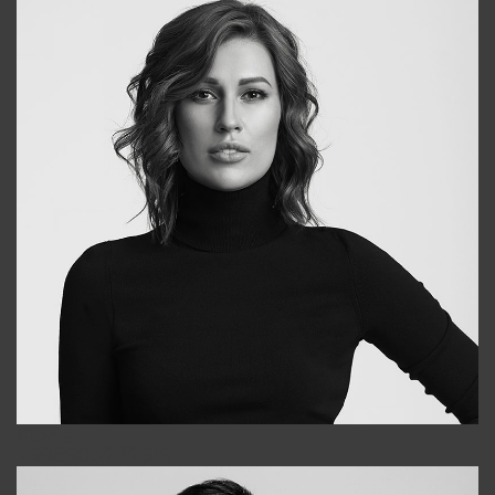
Elena
+998903282619