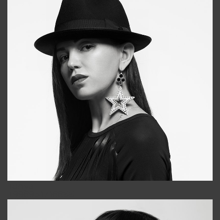
Tonya
+998931718866