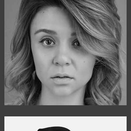
Galya
+998911648651