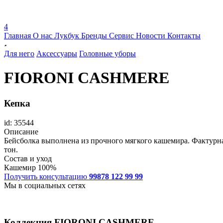
4
Главная
О нас
Лукбук
Бренды
Сервис
Новости
Контакты
Для него
Аксессуары
Головные уборы
FIORONI CASHMERE
Кепка
id: 35544
Описание
Бейсболка выполнена из прочного мягкого кашемира. Фактурна
тон.
Состав и уход
Кашемир 100%
Получить консультацию
99878 122 99 99
Мы в социальных сетях
Коллекция
FIORONI CASHMERE