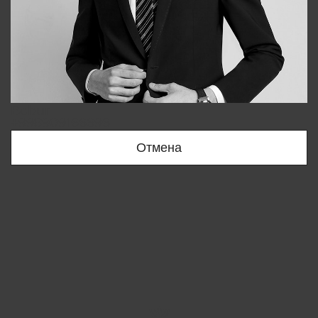
Bobur
+998909166696
Отмена