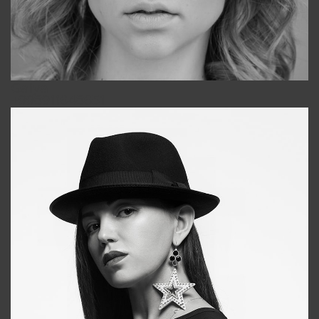
Galya
+998911648651