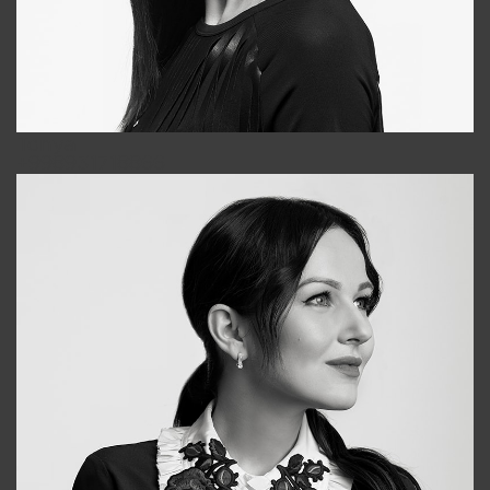
Tonya
+998931718866