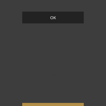
Пожалуйста, установите размер
ОК
Вы точно хотите выйти?