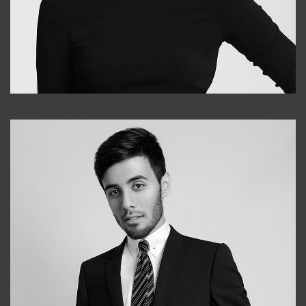
Elena
+998903282619