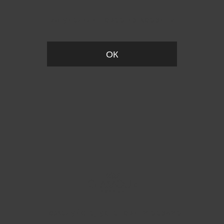
Вы удалили товар из корзины
ОК
Пожалуйста, установите размер