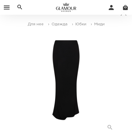
Для нее
› Одежда
› Юбки
› Миди