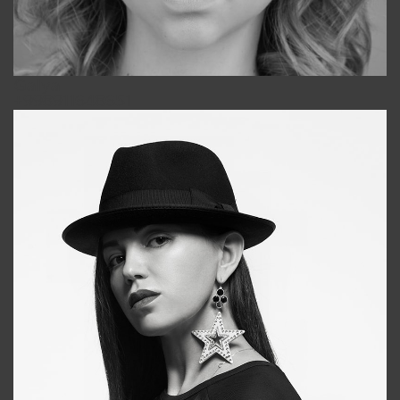
Galya
+998911648651