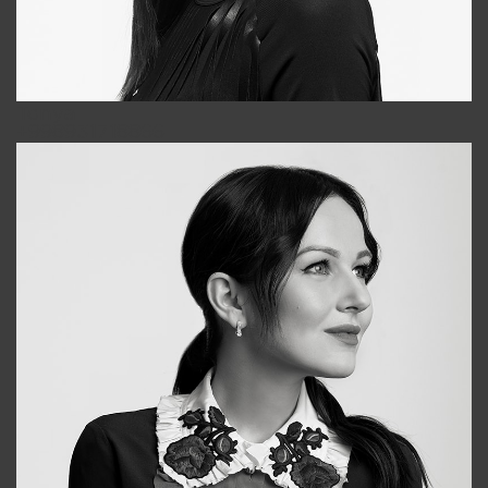
Tonya
+998931718866