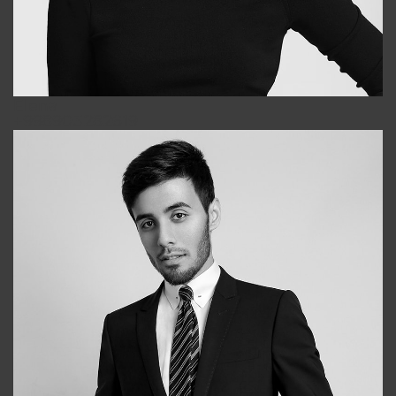
Elena
+998903282619