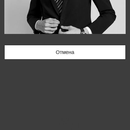
Bobur
+998909166696
Отмена