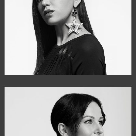
Tonya
+998931718866