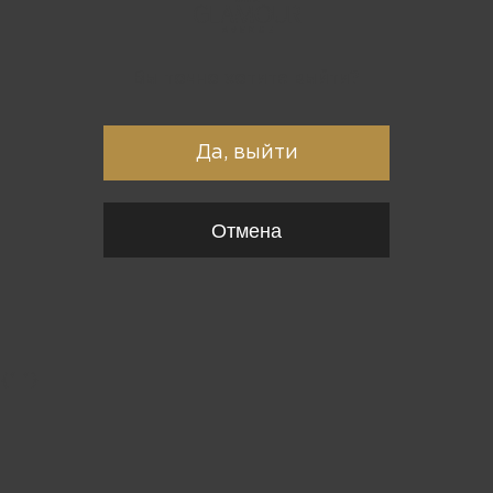
Вы точно хотите выйти?
Да, выйти
Отмена
{*
*}