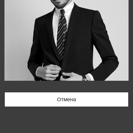
Bobur
+998909166696
Отмена