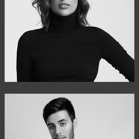
Elena
+998903282619