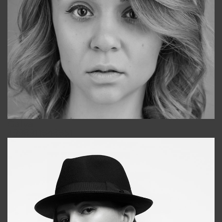
Galya
+998911648651