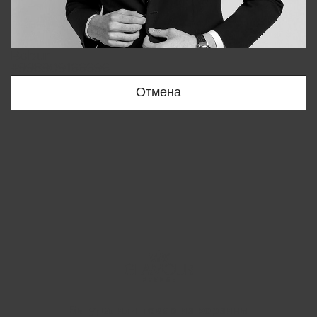
Bobur
+998909166696
Отмена
Вы удалили товар из корзины