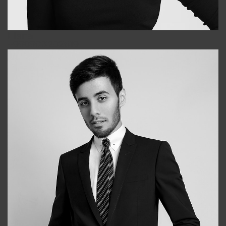
Elena
+998903282619