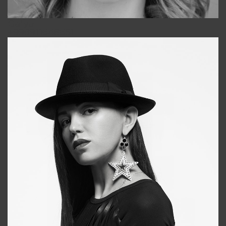
Galya
+998911648651