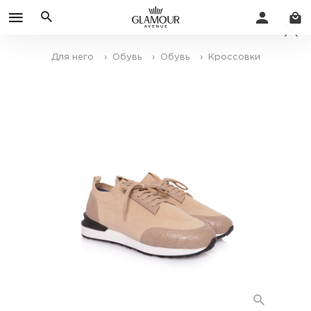
Для него
› Обувь
› Обувь
› Кроссовки