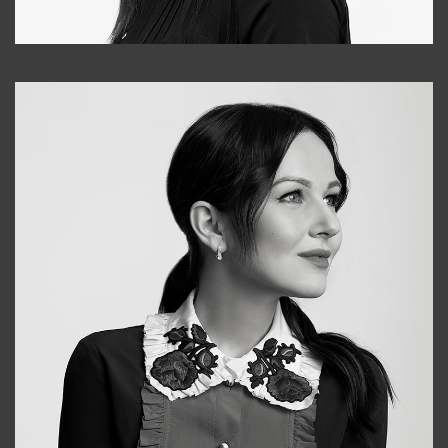
Tonya
+998931718866