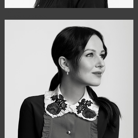
Tonya
+998931718866