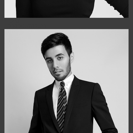
Elena
+998903282619