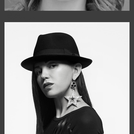
Galya
+998911648651