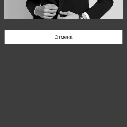
Bobur
+998909166696
Отмена
Вы удалили товар из корзины