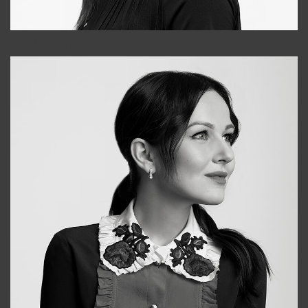
Tonya
+998931718866