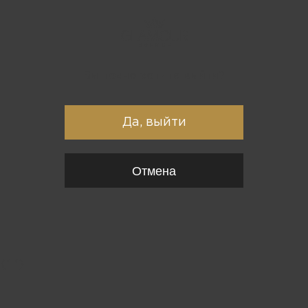
Вы точно хотите выйти?
Да, выйти
Отмена
{*
*}