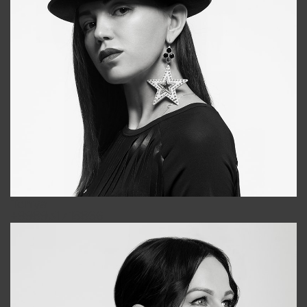
Tonya
+998931718866