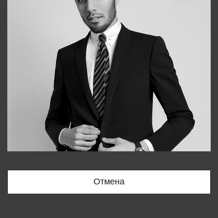
Bobur
+998909166696
Отмена