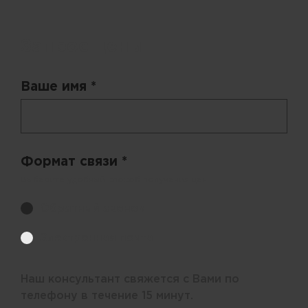
Запрос цены
Ваше имя *
Формат связи *
Выберите удобный способ получения цен.
Обратный звонок
Электронная почта
Наш консультант свяжется с Вами по
телефону в течение 15 минут.