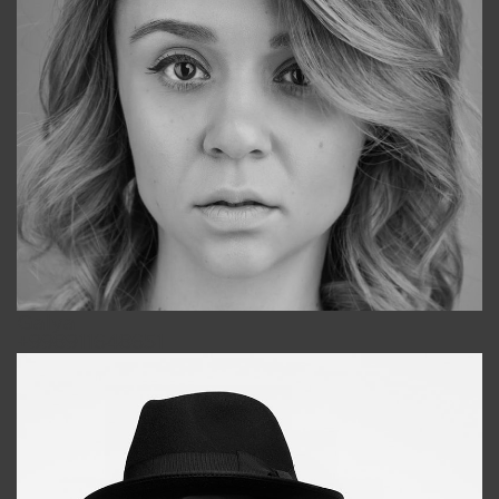
Galya
+998911648651