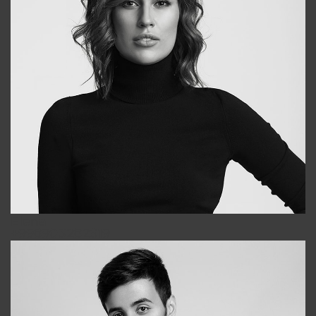
Elena
+998903282619