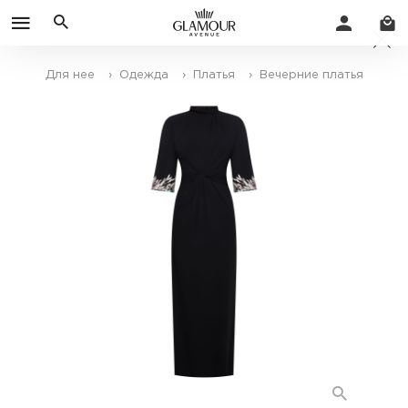
Для нее
› Одежда
› Платья
› Вечерние платья