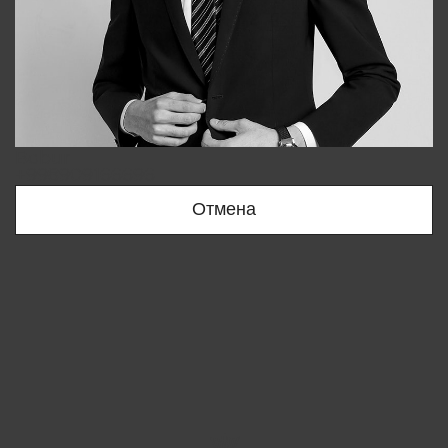
Bobur
+998909166696
Отмена