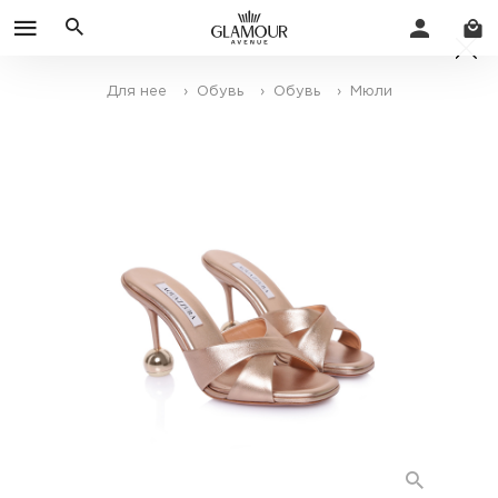
Для нее
› Обувь
› Обувь
› Мюли