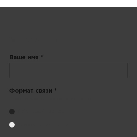
Запрос цены
Ваше имя *
Формат связи *
Выберите удобный способ получения цен.
Обратный звонок
Электронная почта