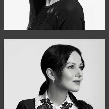
Tonya
+998931718866