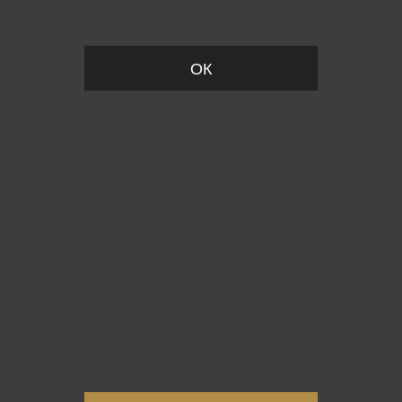
Пожалуйста, установите размер
ОК
Вы точно хотите выйти?