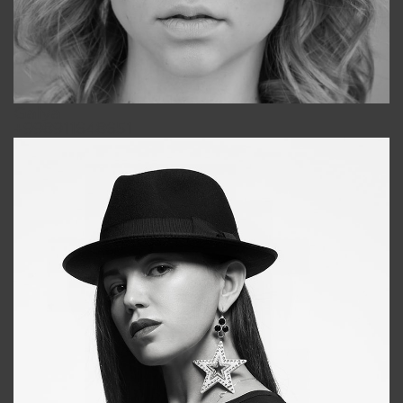
Galya
+998911648651