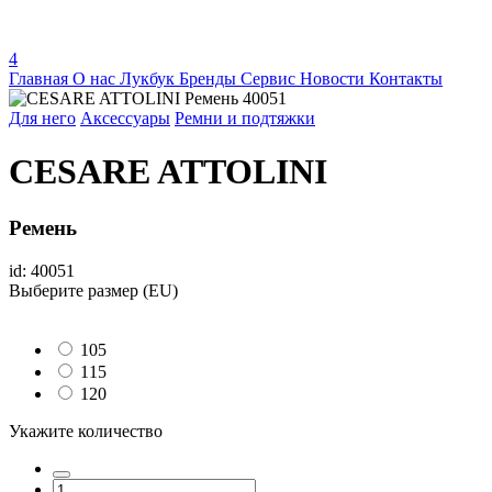
4
Главная
О нас
Лукбук
Бренды
Сервис
Новости
Контакты
Для него
Аксессуары
Ремни и подтяжки
CESARE ATTOLINI
Ремень
id: 40051
Выберите размер (EU)
105
115
120
Укажите количество