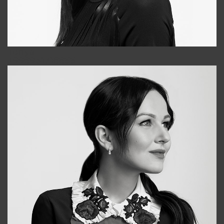
Tonya
+998931718866