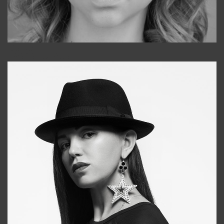
Galya
+998911648651