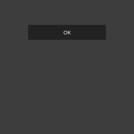
Вы удалили товар из корзины
ОК
Пожалуйста, установите размер