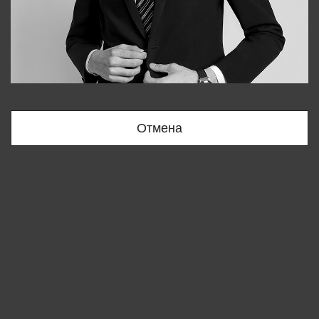
Bobur
+998909166696
Отмена