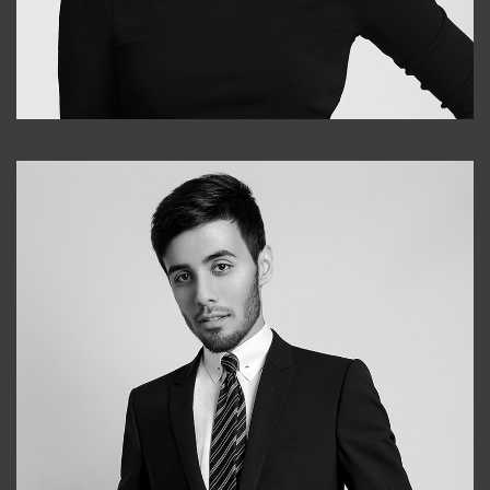
Elena
+998903282619