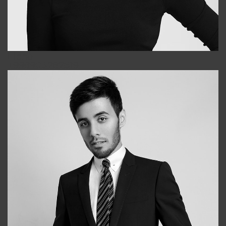
Elena
+998903282619