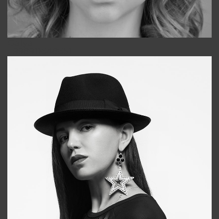
Galya
+998911648651