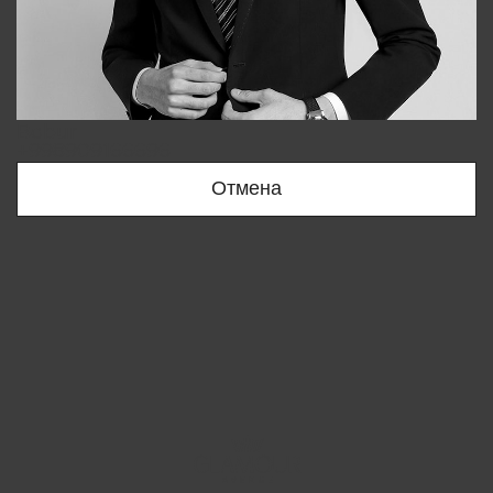
Bobur
+998909166696
Отмена