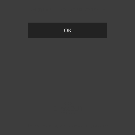
Вы удалили товар из корзины
ОК
Пожалуйста, установите размер