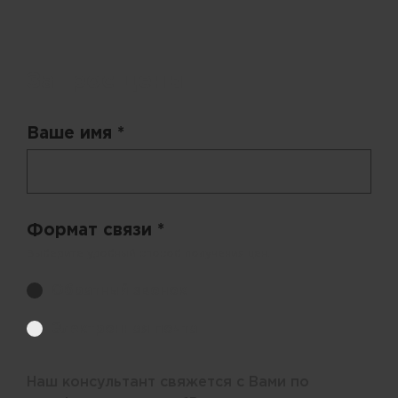
Запрос цены
Ваше имя *
Формат связи *
Выберите удобный способ получения цен.
Обратный звонок
Электронная почта
Наш консультант свяжется с Вами по