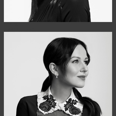
Tonya
+998931718866