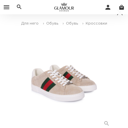
Для него
› Обувь
› Обувь
› Кроссовки