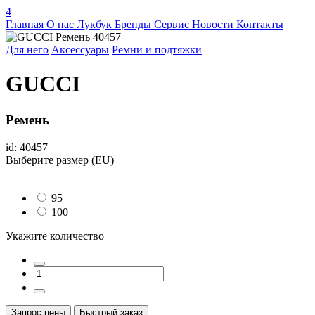
4
Главная
О нас
Лукбук
Бренды
Сервис
Новости
Контакты
Для него
Аксессуары
Ремни и подтяжки
GUCCI
Ремень
id: 40457
Выберите размер (EU)
95
100
Укажите количество
Запрос цены
Быстрый заказ