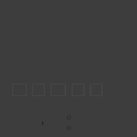
Пожалуйста, выберите размер EU
37.5
38
38.5
40
41
Укажите количество