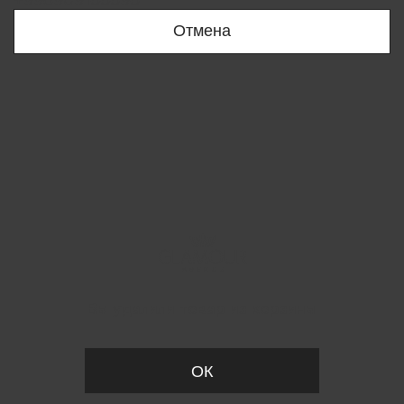
+998909166696
Отмена
Вы удалили товар из корзины
ОК