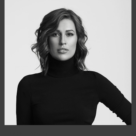
Elena
+998903282619