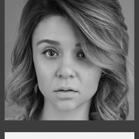
Galya
+998911648651