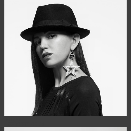
Tonya
+998931718866