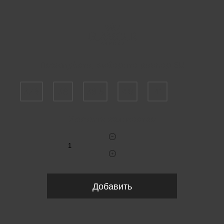
Пожалуйста, выберите размер EU
37.5
38
38.5
40
41
Укажите количество
Добавить