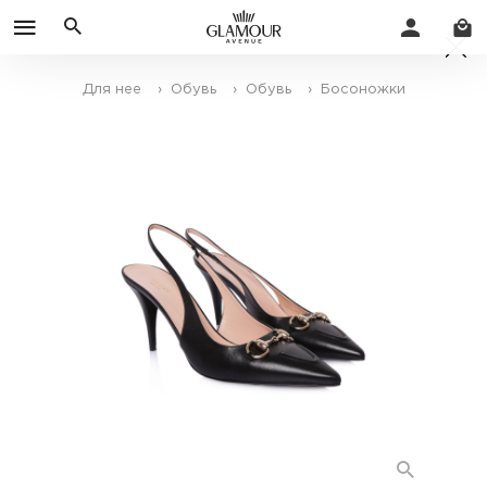
Для нее
› Обувь
› Обувь
› Босоножки