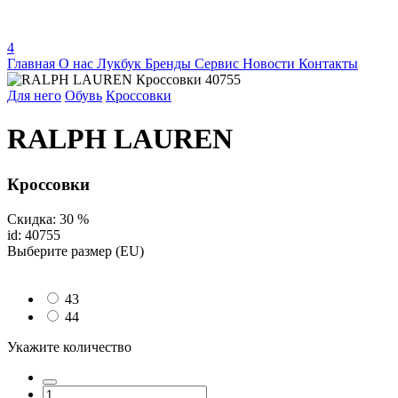
4
Главная
О нас
Лукбук
Бренды
Сервис
Новости
Контакты
Для него
Обувь
Кроссовки
RALPH LAUREN
Кроссовки
Скидка: 30 %
id: 40755
Выберите размер (EU)
43
44
Укажите количество