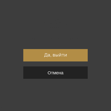
Вы точно хотите выйти?
Да, выйти
Отмена
{*
*}