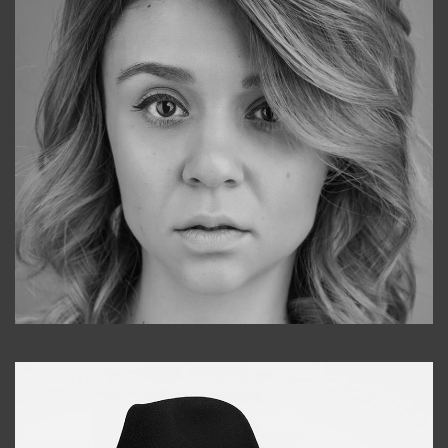
Galya
+998911648651