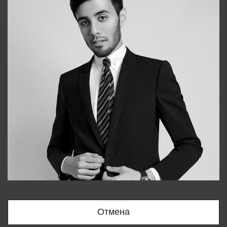
Bobur
+998909166696
Отмена