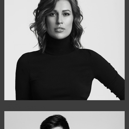
Elena
+998903282619