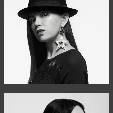
Tonya
+998931718866