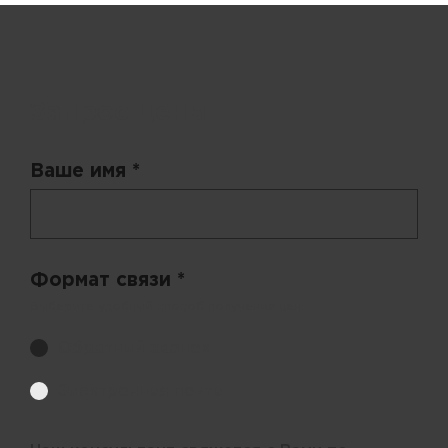
Запрос цены
Ваше имя *
Формат связи *
Выберите удобный способ получения цен.
Обратный звонок
Электронная почта