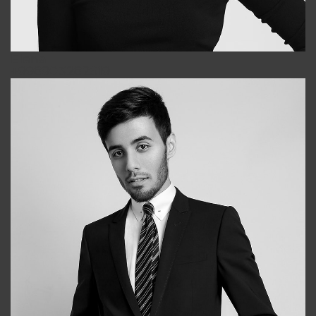
Elena
+998903282619