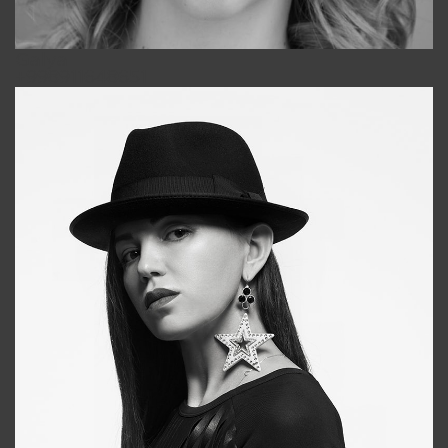
Galya
+998911648651