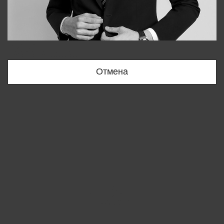
Bobur
+998909166696
Отмена