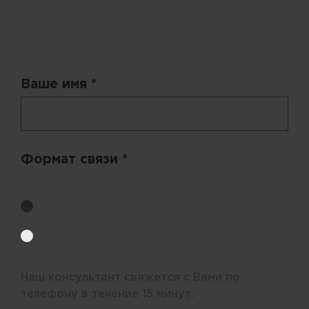
Запрос цены
Ваше имя *
Формат связи *
Выберите удобный способ получения цен.
Обратный звонок
Электронная почта
Наш консультант свяжется с Вами по
телефону в течение 15 минут.