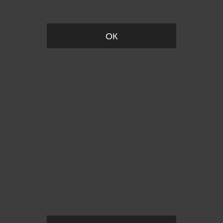
Вы удалили товар из корзины
ОК
Пожалуйста, установите размер