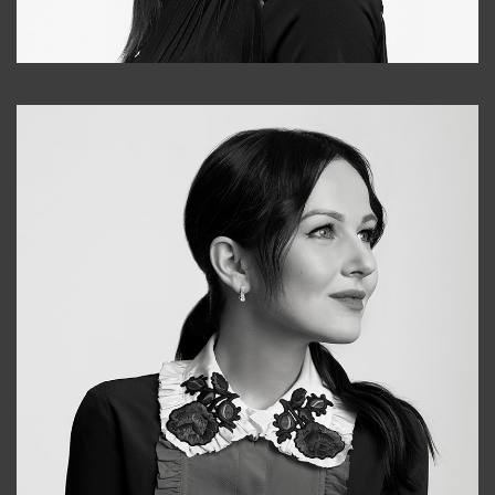
Tonya
+998931718866