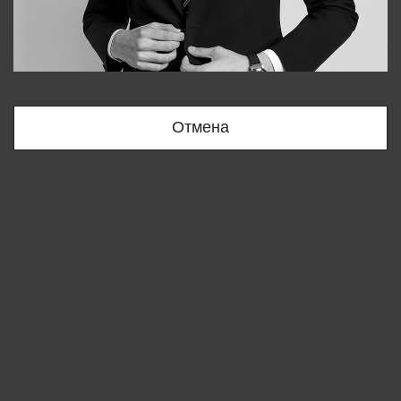
Bobur
+998909166696
Отмена