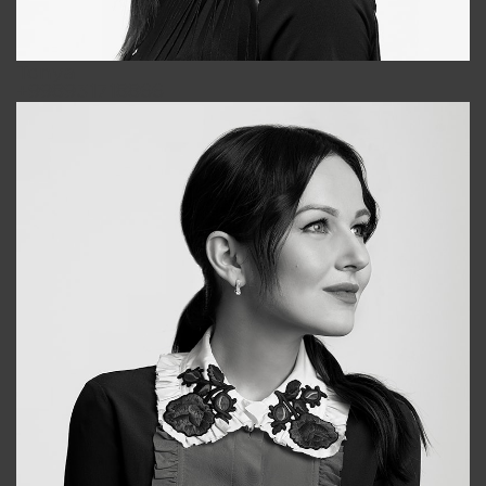
Tonya
+998931718866