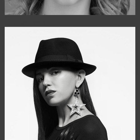
Galya
+998911648651