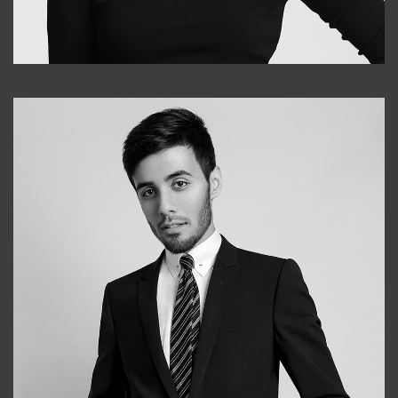
Elena
+998903282619