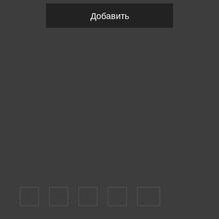
Добавить
Пожалуйста, выберите размер INT
S
M
L
XL
XXL