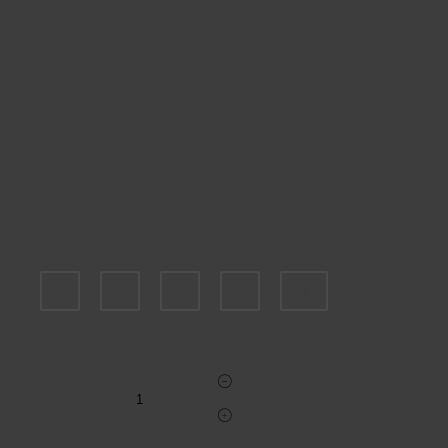
Пожалуйста, выберите размер INT
S
M
L
XL
XXL
Укажите количество