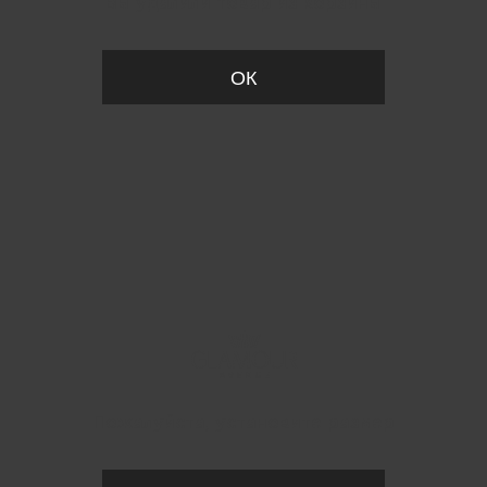
Вы удалили товар из корзины
ОК
Пожалуйста, установите размер