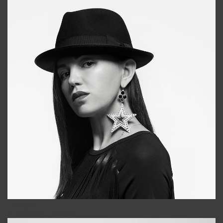
Tonya
+998931718866