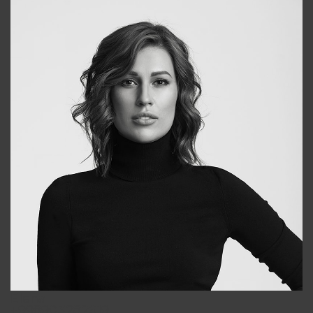
Elena
+998903282619