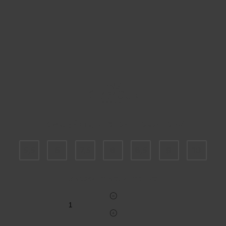
Пожалуйста, выберите размер US
5,5
6
7,5
8
8,5
9
10
Укажите количество