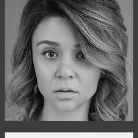
Galya
+998911648651