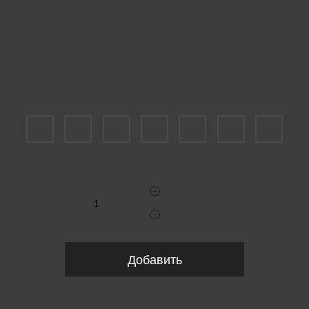
Пожалуйста, выберите размер US
5,5
6
7,5
8
8,5
9
10
Укажите количество
Добавить