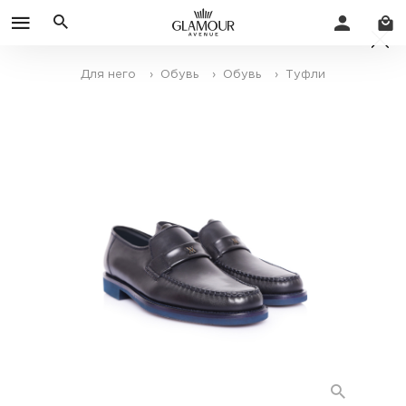
Для него
› Обувь
› Обувь
› Туфли