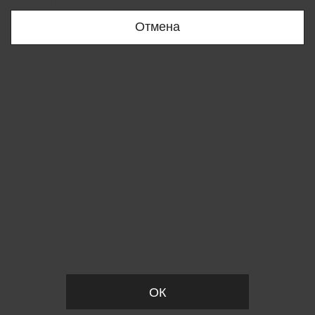
+998909166696
Отмена
Вы удалили товар из корзины
ОК