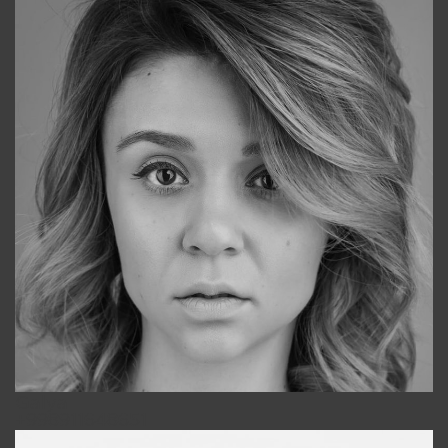
Galya
+998911648651