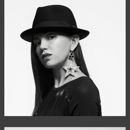
Tonya
+998931718866