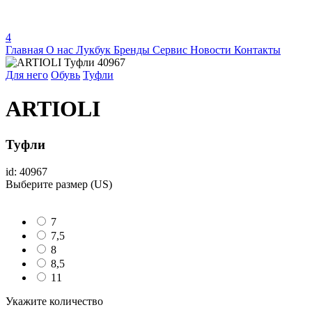
4
Главная
О нас
Лукбук
Бренды
Сервис
Новости
Контакты
Для него
Обувь
Туфли
ARTIOLI
Туфли
id: 40967
Выберите размер (US)
7
7,5
8
8,5
11
Укажите количество