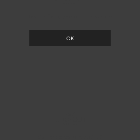
Пожалуйста, установите размер
ОК
Вы точно хотите выйти?