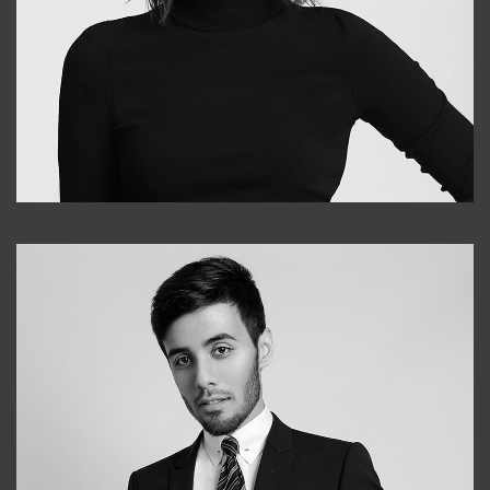
Elena
+998903282619