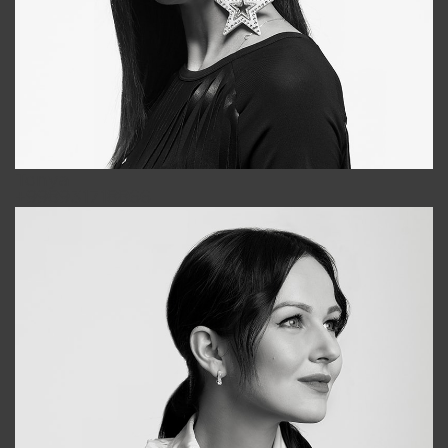
Tonya
+998931718866