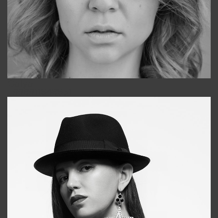
Galya
+998911648651