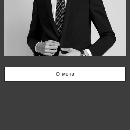
Bobur
+998909166696
Отмена