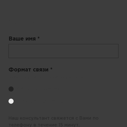
Запрос цены
Ваше имя *
Формат связи *
Выберите удобный способ получения цен.
Обратный звонок
Электронная почта
Наш консультант свяжется с Вами по
телефону в течение 15 минут.