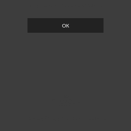
Вы удалили товар из корзины
ОК
Пожалуйста, установите размер