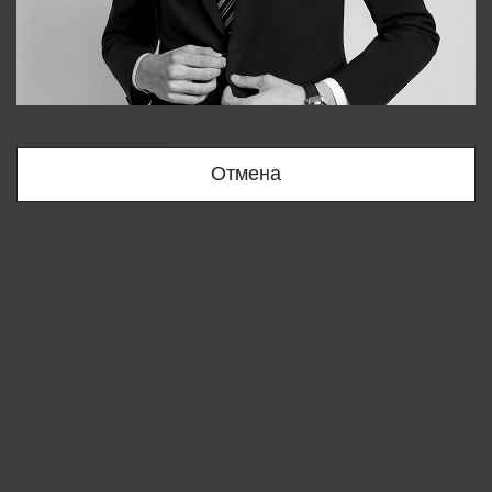
Bobur
+998909166696
Отмена