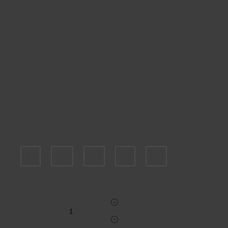
Пожалуйста, выберите размер EU
95
100
105
115
120
Укажите количество