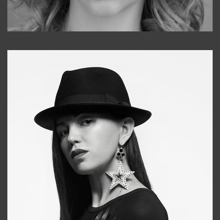
Galya
+998911648651