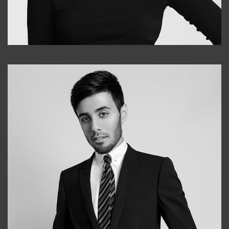
Elena
+998903282619