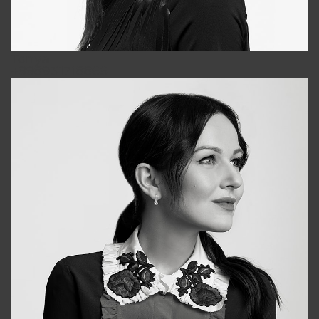
Tonya
+998931718866