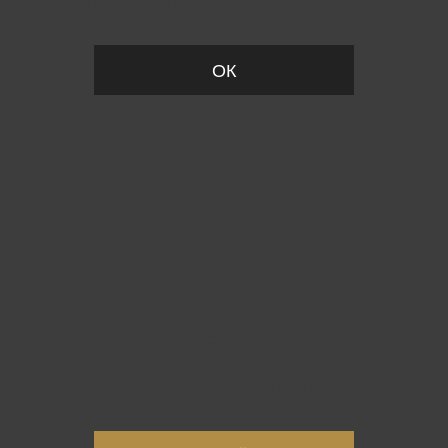
Пожалуйста, установите размер
ОК
Вы точно хотите выйти?