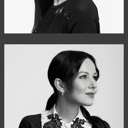
Tonya
+998931718866