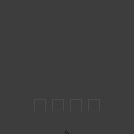
Пожалуйста, выберите размер US
6
6,5
7,5
9,5
Укажите количество