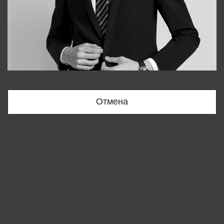
Bobur
+998909166696
Отмена