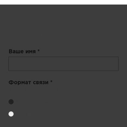
Запрос цены
Ваше имя *
Формат связи *
Выберите удобный способ получения цен.
Обратный звонок
Электронная почта