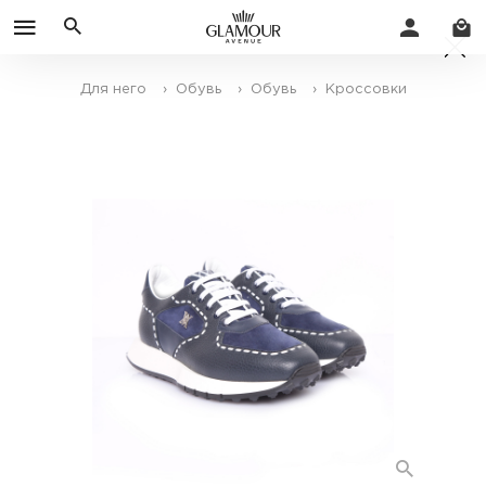
Для него
› Обувь
› Обувь
› Кроссовки