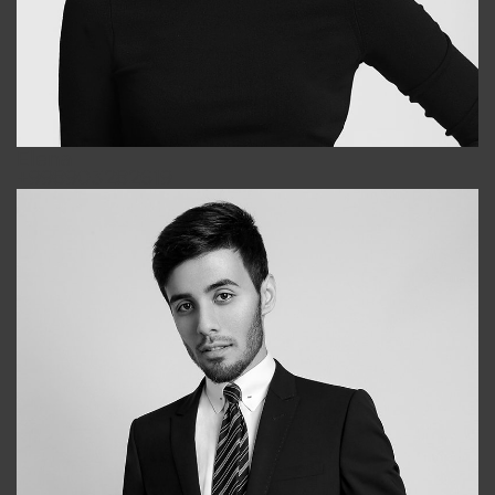
Elena
+998903282619