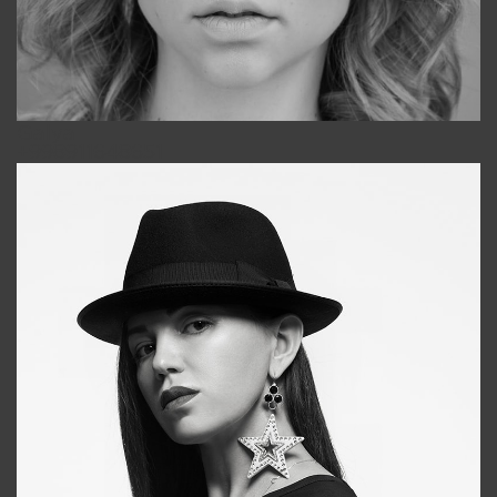
Galya
+998911648651