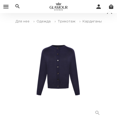
Для нее
› Одежда
› Трикотаж
› Кардиганы