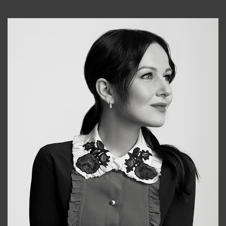
Tonya
+998931718866