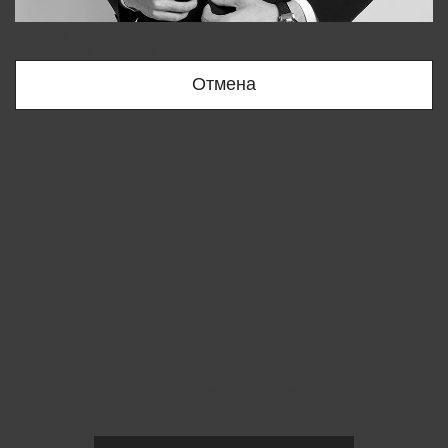
Bobur
+998909166696
Отмена
Вы удалили товар из корзины