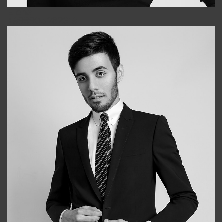
Elena
+998903282619