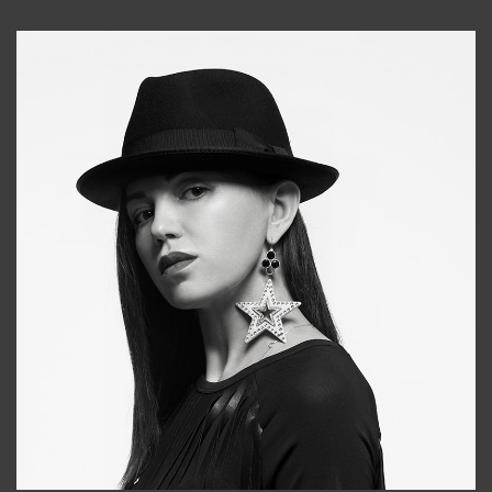
Galya
+998911648651