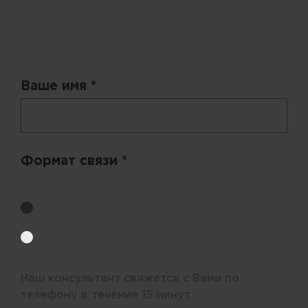
Запрос цены
Ваше имя *
Формат связи *
Выберите удобный способ получения цен.
Обратный звонок
Электронная почта
Наш консультант свяжется с Вами по
телефону в течение 15 минут.