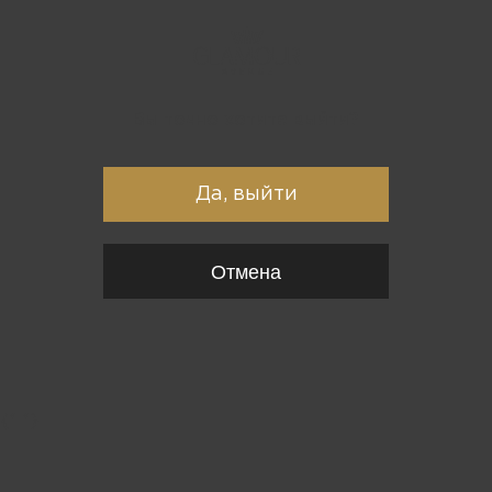
Вы точно хотите выйти?
Да, выйти
Отмена
{*
*}