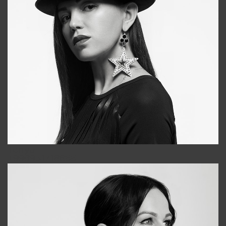
Tonya
+998931718866