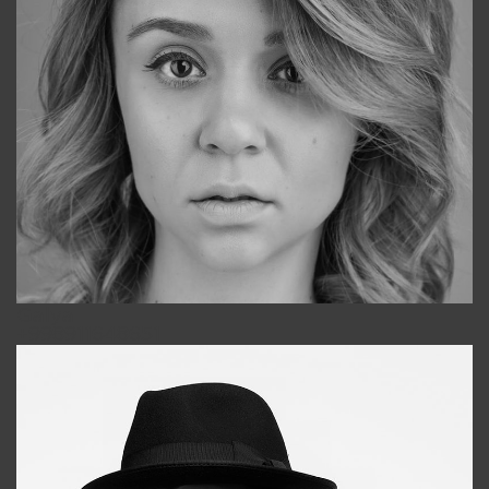
Galya
+998911648651