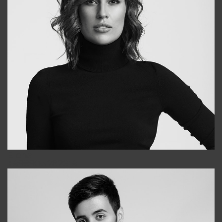
Elena
+998903282619