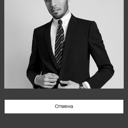
Bobur
+998909166696
Отмена