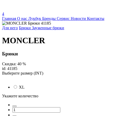
4
Главная
О нас
Лукбук
Бренды
Сервис
Новости
Контакты
Для него
Брюки
Зауженные брюки
MONCLER
Брюки
Скидка: 40 %
id: 41185
Выберите размер (INT)
XL
Укажите количество