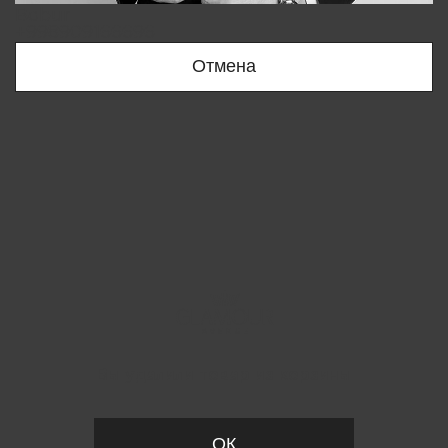
Bobur
+998909166696
Отмена
Вы удалили товар из корзины
ОК