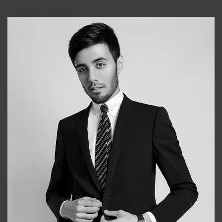
Elena
+998903282619