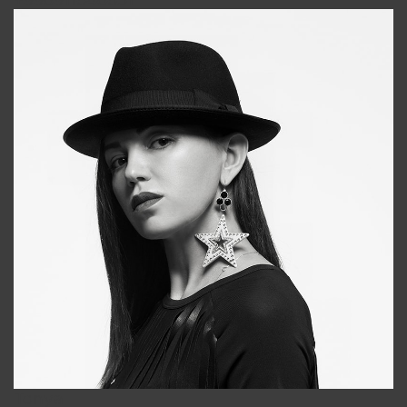
+998911648651
Tonya