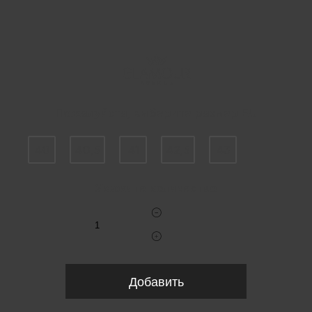
Пожалуйста, выберите размер EU
40
40,5
41
42,5
43
Укажите количество
Добавить