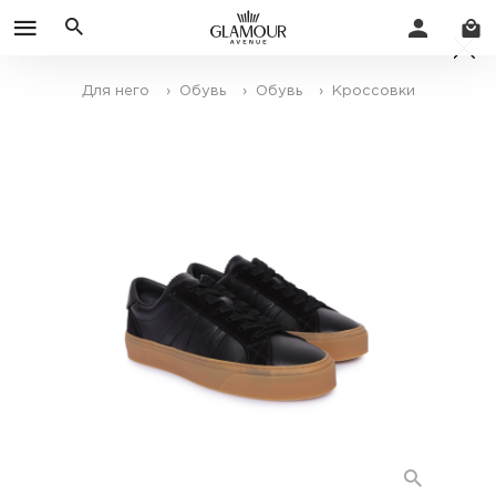
Для него
› Обувь
› Обувь
› Кроссовки