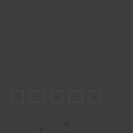
Пожалуйста, выберите размер EU
40
40,5
41
42,5
43
Укажите количество