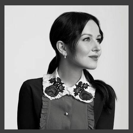
+998931718866
Alena