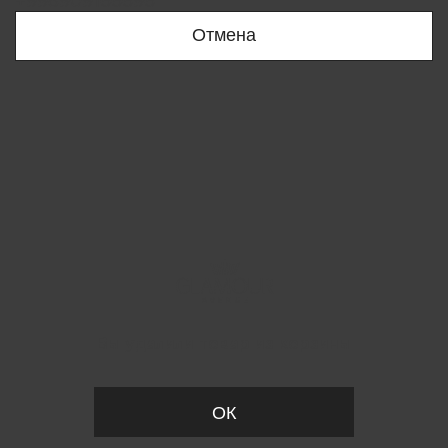
+998909166696
Отмена
Вы удалили товар из корзины
ОК