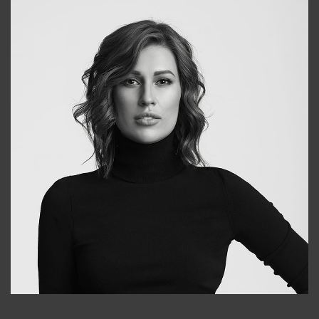
Elena
+998903282619