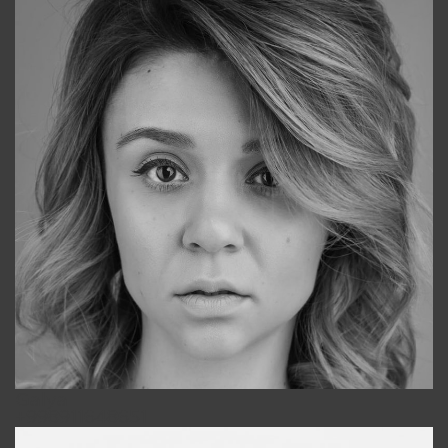
Galya
+998911648651