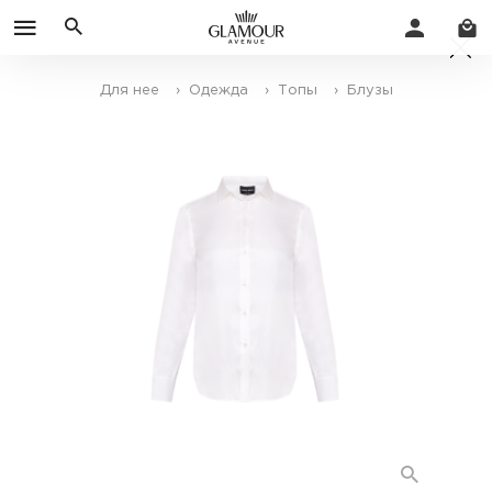
Для нее
› Одежда
› Топы
› Блузы