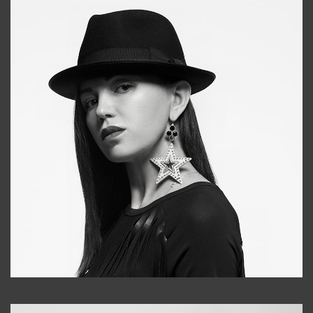
Tonya
+998931718866