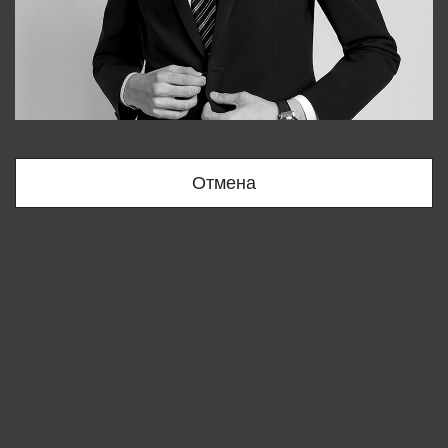
Bobur
+998909166696
Отмена