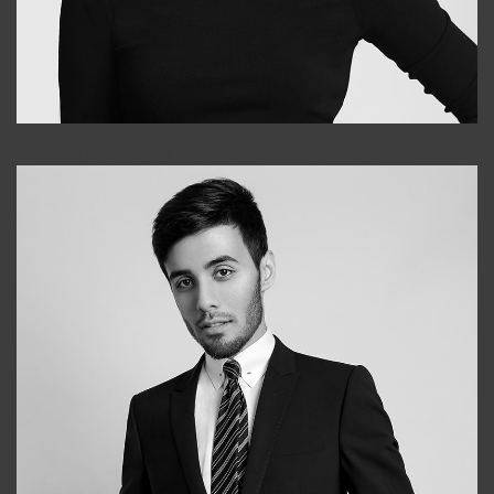
Elena
+998903282619