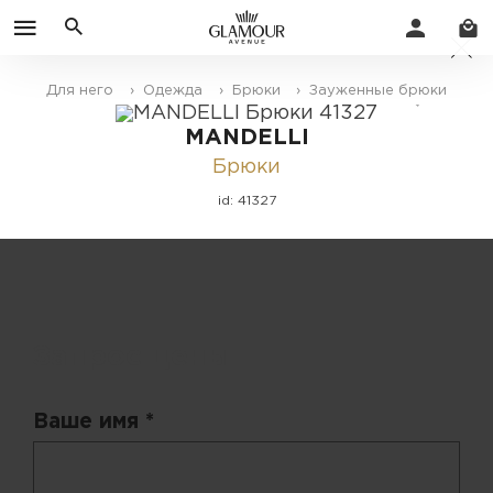
Для него
› Одежда
› Брюки
› Зауженные брюки
MANDELLI
Брюки
id: 41327
Запрос цены
Ваше имя *