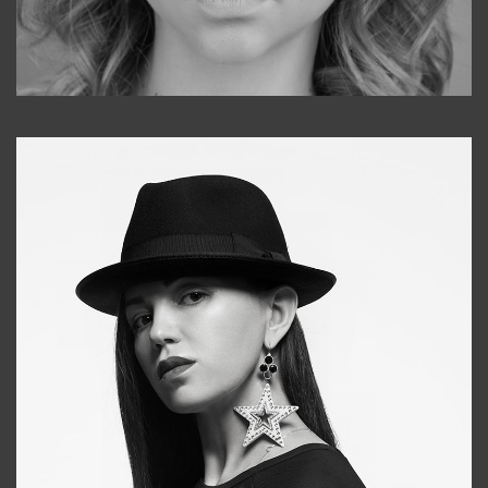
Galya
+998911648651