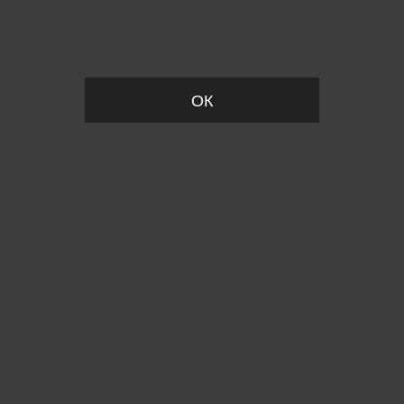
Вы удалили товар из корзины
ОК
Пожалуйста, установите размер