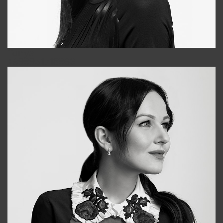
Tonya
+998931718866