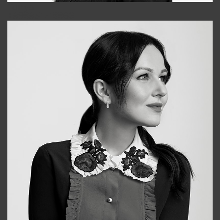
Tonya
+998931718866