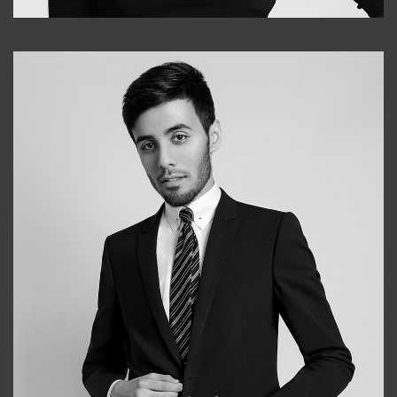
Elena
+998903282619