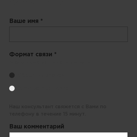
Запрос цены
Ваше имя *
Формат связи *
Выберите удобный способ получения цен.
Обратный звонок
Электронная почта
Наш консультант свяжется с Вами по
телефону в течение 15 минут.
Ваш комментарий