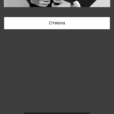
Bobur
+998909166696
Отмена
Вы удалили товар из корзины