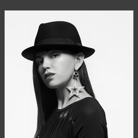
Galya
+998911648651