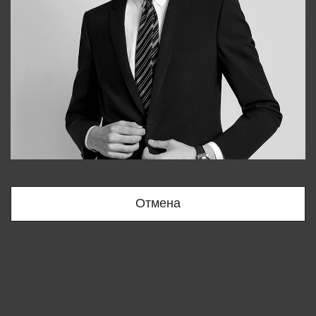
Bobur
+998909166696
Отмена