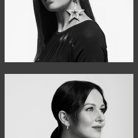
Tonya
+998931718866