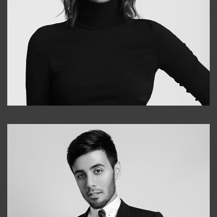
Elena
+998903282619