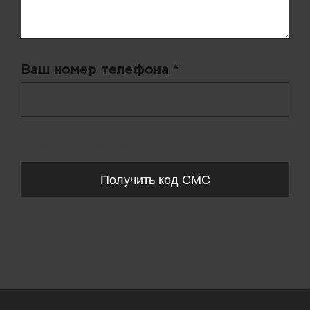
Ваш номер телефона *
+ 998
Запросы обрабатываются с 11:00-20:00 по будням (Пн-Пт)
Получить код СМС