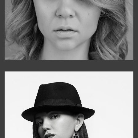
Galya
+998911648651